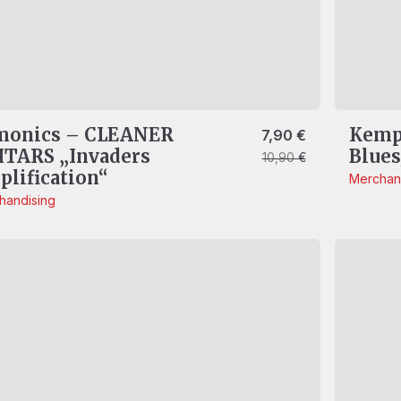
monics – CLEANER
Kempe
Ursprünglicher Prei
Aktueller Preis ist: 7
7,90
€
ITARS „Invaders
Blue
10,90
€
lification“
Merchan
handising