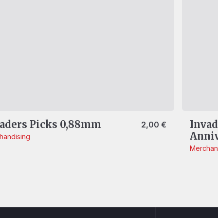
aders Picks 0,88mm
Invad
2,00
€
Anniv
handising
Merchan