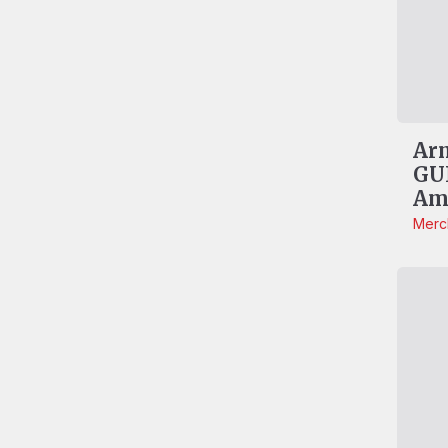
Ar
GU
Amp
Merc