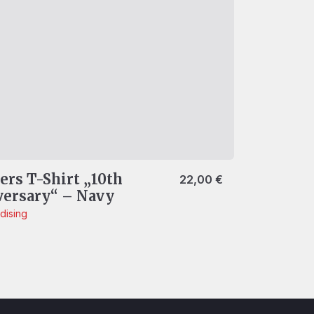
ers T-Shirt „10th
22,00
€
ersary“ – Navy
dising