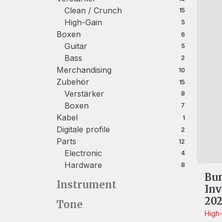
Clean / Crunch
15 Produkte
15
High-Gain
5 Produkte
5
Boxen
6 Produkte
6
Guitar
5 Produkte
5
Bass
2 Produkte
2
Merchandising
10 Produkte
10
Zubehör
15 Produkte
15
Verstärker
8 Produkte
8
Boxen
7 Produkte
7
Kabel
1 Produkt
1
Digitale profile
2 Produkte
2
Parts
12 Produkte
12
Electronic
4 Produkte
4
Hardware
8 Produkte
8
Bun
Instrument
Inv
202
Tone
High