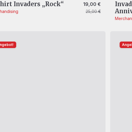
hirt Invaders „Rock“
Invad
Ursprünglicher Preis war: 25,
Aktueller Preis ist: 19,00 €.
19,00
€
Anni
handising
25,00
€
Merchan
ngebot!
Ange