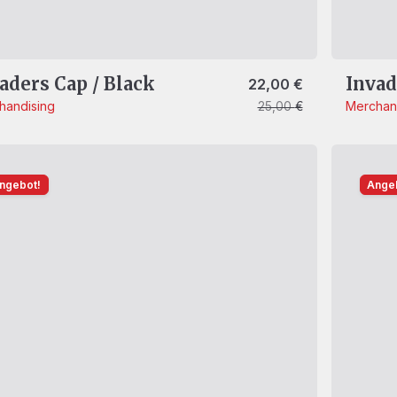
aders Cap / Black
Invad
Ursprünglicher Preis war: 25,00 €
Aktueller Preis ist: 22,00 €.
22,00
€
handising
Merchan
25,00
€
ngebot!
Ange