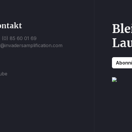
ontakt
Ble
 (0) 85 60 01 69
La
o@invadersamplification.com
Abonni
ube