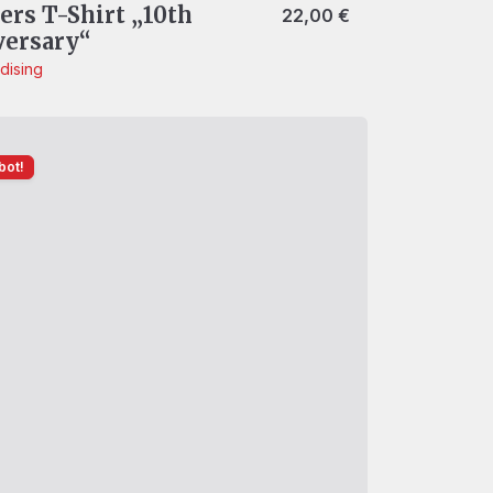
ers T-Shirt „10th
00 €
22,00
€
versary“
dising
bot!