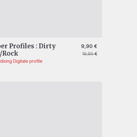
r Profiles : Dirty
s war: 10,90 €
,90 €.
Ursprünglicher Preis wa
Aktueller Preis ist: 9,90 
9,90
€
s/Rock
19,90
€
dising
Digitale profile