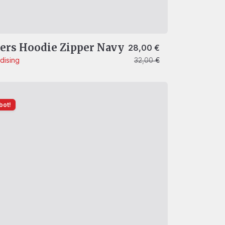
ers Hoodie Zipper Navy
Ursprünglicher Preis war:
Aktueller Preis ist: 28,00 €
28,00
€
dising
32,00
€
bot!