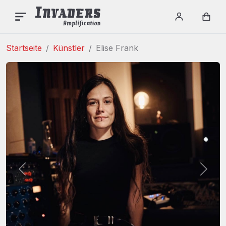
INVADERS AMPLIFICAT
Menu
Login / re
Car
Startseite
Künstler
Elise Frank
Vorherige
Weite