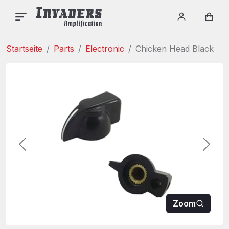
INVADERS AMPLIFICAT
Menu
Login / re
Car
Startseite
Parts
Electronic
Chicken Head Black
Vorherige
Weite
Zoom