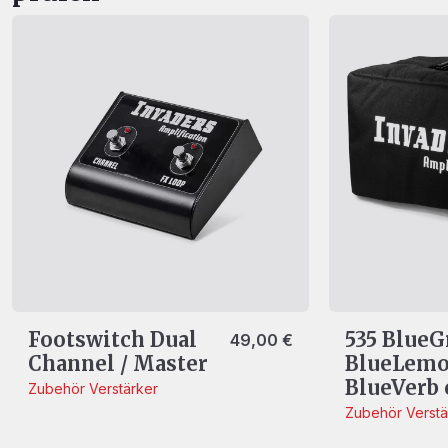
Footswitch Dual
535 BlueG
49,00
€
Channel / Master
BlueLemo
BlueVerb 
Zubehör
Verstärker
Zubehör
Verstä