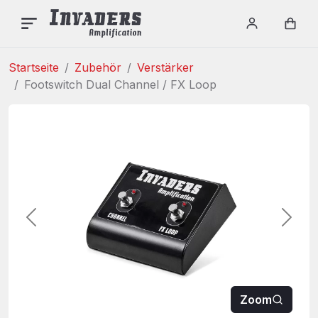
INVADERS AMPLIFICAT
Menu
Login / re
Car
Startseite
Zubehör
Verstärker
Footswitch Dual Channel / FX Loop
Vorherige
Weite
Zoom