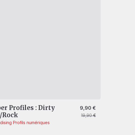
r Profiles : Dirty
Le prix initial était : 19,9
Le prix actuel est : 9,90
9,90
€
s/Rock
19,90
€
dising
Profils numériques