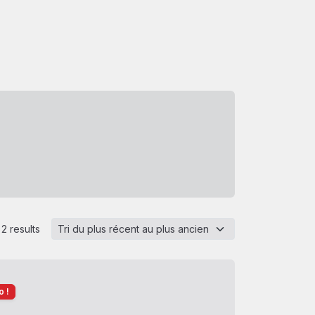
2 results
 !