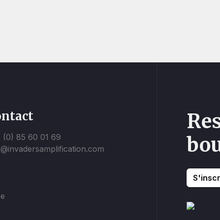
ntact
Res
 (0) 85 60 01 69
bou
o@invadersamplification.com
S'inscr
be