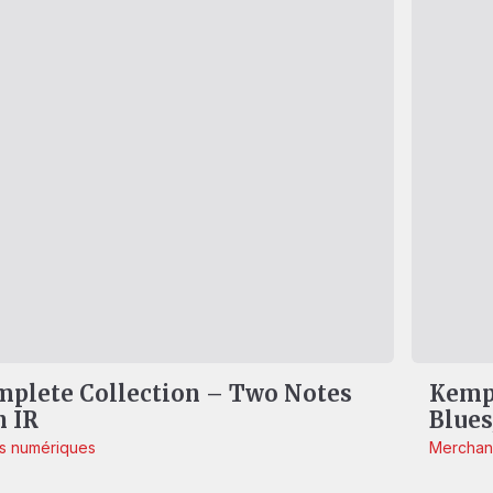
plete Collection – Two Notes
Kempe
 IR
Blue
ls numériques
Merchan