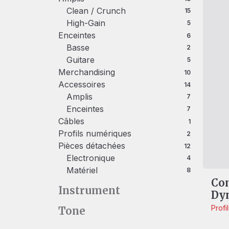
Clean / Crunch
15 produits
15
High-Gain
5 produits
5
Enceintes
6 produits
6
Basse
2 produits
2
Guitare
5 produits
5
Merchandising
10 produits
10
Accessoires
14 produits
14
Amplis
7 produits
7
Enceintes
7 produits
7
Câbles
1 produit
1
Profils numériques
2 produits
2
Pièces détachées
12 produits
12
Electronique
4 produits
4
Matériel
8 produits
8
Com
Instrument
Dyn
Profi
Tone