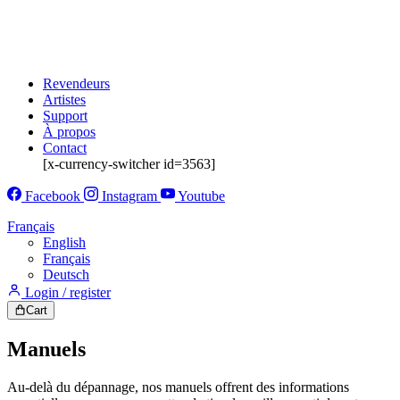
Revendeurs
Artistes
Support
À propos
Contact
[x-currency-switcher id=3563]
Facebook
Instagram
Youtube
Français
English
Français
Deutsch
Login / register
Cart
Manuels
Au-delà du dépannage, nos manuels offrent des informations