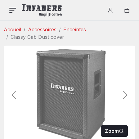
Login / re
Car
Accueil
Accessoires
Enceintes
Classy Cab Dust cover
Précédent
Suiva
Zoom