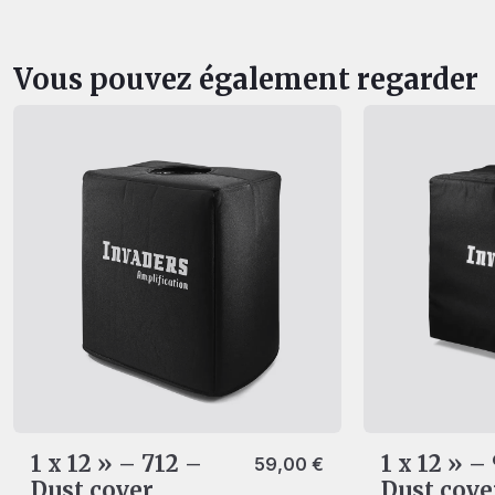
Vous pouvez également regarder
1 x 12 » – 712 –
1 x 12 » –
59,00
€
Dust cover
Dust cove