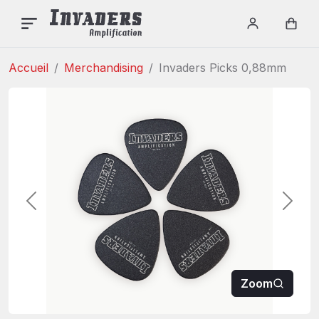
Login / re
Car
Accueil
Merchandising
Invaders Picks 0,88mm
Précédent
Suiva
Zoom