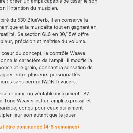
ire : créer un ampli capable de tisser le son
on l’intention du musicien.
spiré du 530 BlueVerb, il en conserve la
namique et la musicalité tout en gagnant en
rsatilité. Sa section 6L6 en 30/15W offre
pleur, précision et maîtrise du volume.
 cœur du concept, le contrôle Weave
onne le caractère de l’ampli : il modifie la
ponse et le grain, donnant la sensation de
viguer entre plusieurs personnalités
nores sans perdre l’ADN Invaders.
nsé comme un véritable instrument, ‘87
e Tone Weaver est un ampli expressif et
ganique, conçu pour ceux qui aiment
ulpter leur son autant que le jouer
ut être commandé (4-6 semaines)