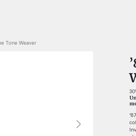
he Tone Weaver
’
30
Un
mu
‘8
co
Suivant
In