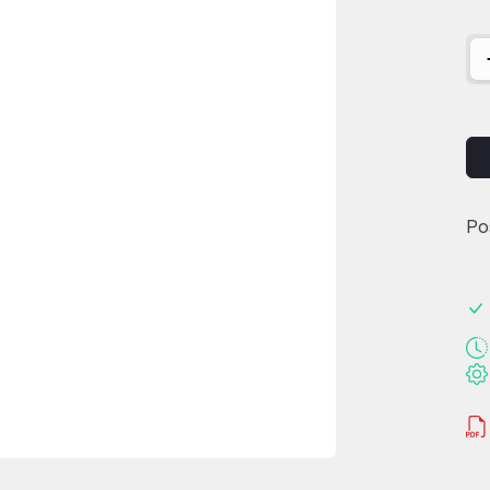
qu
Po