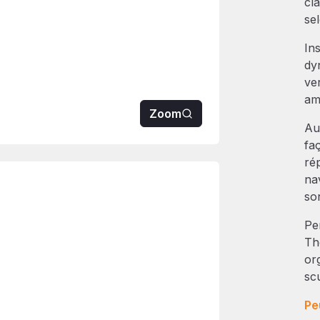
cla
sel
In
dy
ve
am
Zoom
Au
faç
ré
na
so
Pe
Th
or
sc
Pe