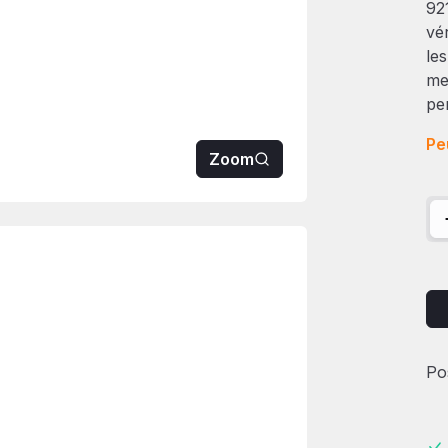
92
vé
le
me
pe
Pe
Zoom
qua
Po