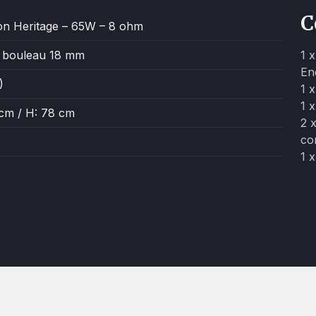
C
tion Heritage – 65W – 8 ohm
e bouleau 18 mm
1 
En
)
1 x
1 
 cm / H: 78 cm
2 
co
1 